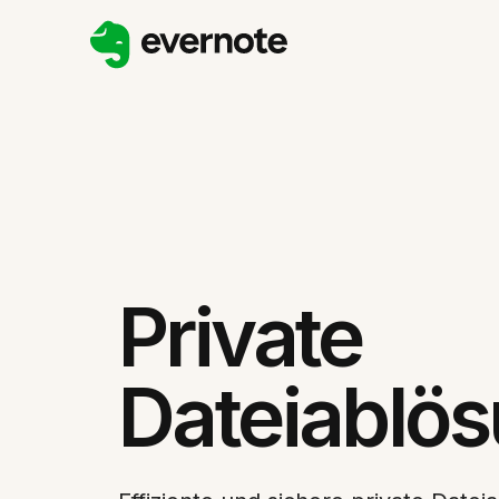
Private
Dateiablö