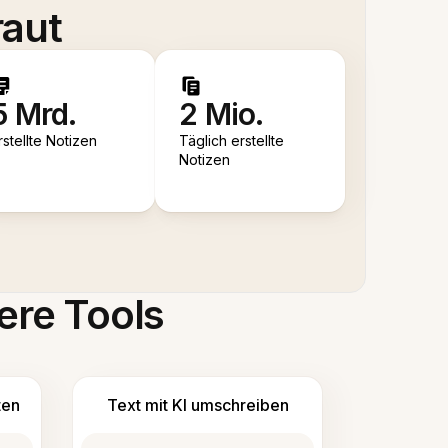
raut
5 Mrd.
2 Mio.
rstellte Notizen
Täglich erstellte
Notizen
ere Tools
ten
Text mit KI umschreiben