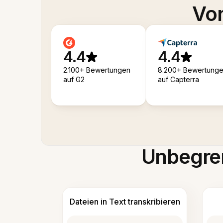
Von
4.4
4.4
2.100+ Bewertungen
8.200+ Bewertung
auf G2
auf Capterra
Unbegren
Dateien in Text transkribieren