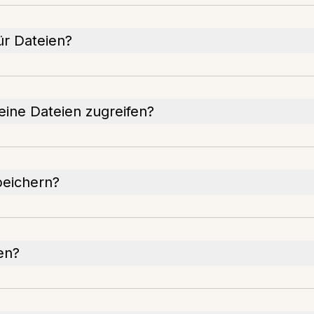
ür Dateien?
eine Dateien zugreifen?
peichern?
en?