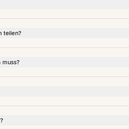
 teilen?
n muss?
n?