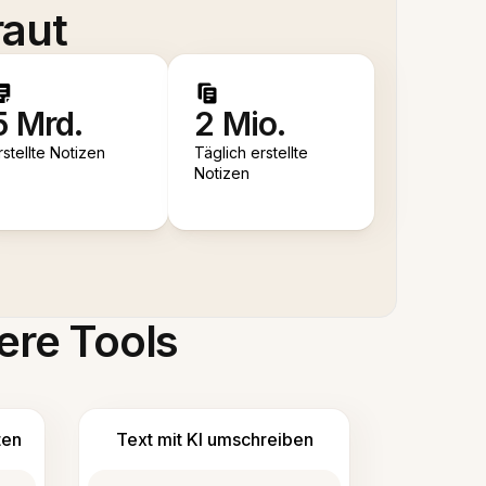
raut
5 Mrd.
2 Mio.
rstellte Notizen
Täglich erstellte
Notizen
ere Tools
ten
Text mit KI umschreiben