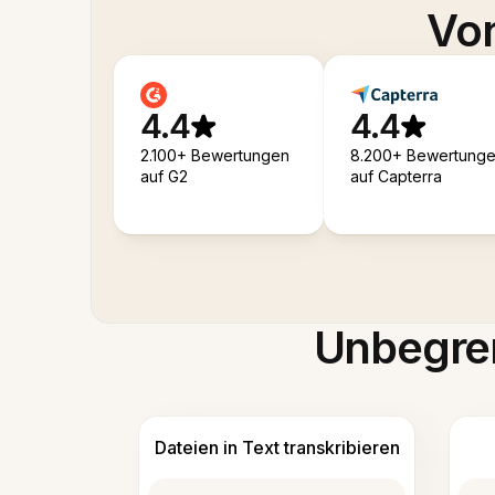
Von
4.4
4.4
2.100+ Bewertungen
8.200+ Bewertung
auf G2
auf Capterra
Unbegren
Dateien in Text transkribieren