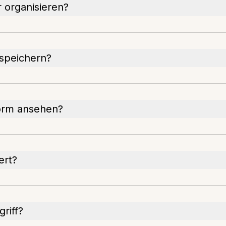
 organisieren?
 speichern?
tform ansehen?
ert?
riff?