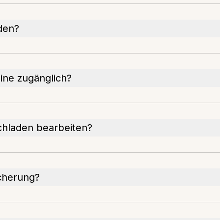
den?
ine zugänglich?
chladen bearbeiten?
icherung?