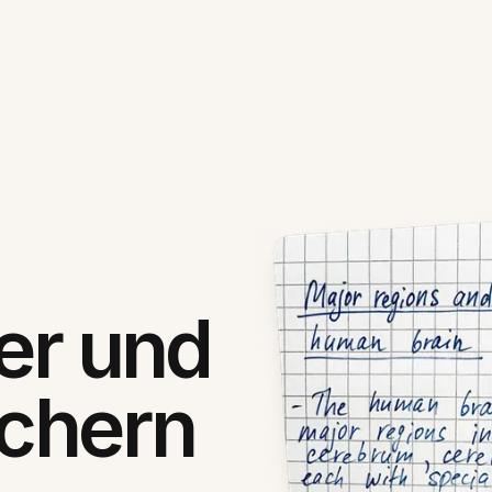
her und
ichern