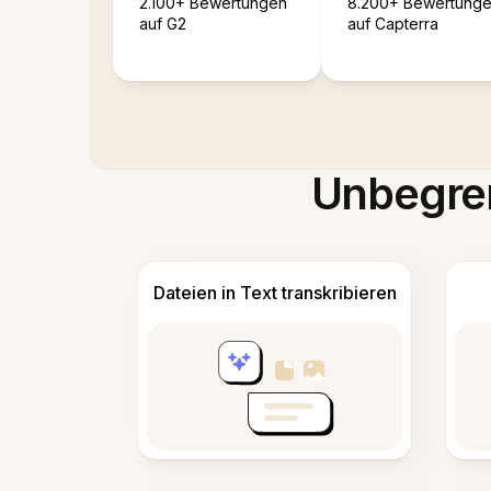
2.100+ Bewertungen
8.200+ Bewertung
auf G2
auf Capterra
Unbegren
Dateien in Text transkribieren