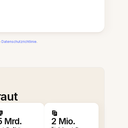
e
Datenschutzrichtlinie
.
raut
5 Mrd.
2 Mio.