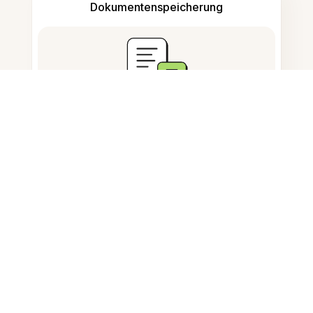
Dokumentenspeicherung
Häufig gestellte Fragen
Wie passe ich die Fotogröße auf
einem Chromebook an?
Kann ich Bilder auf Chrome OS
ändern?