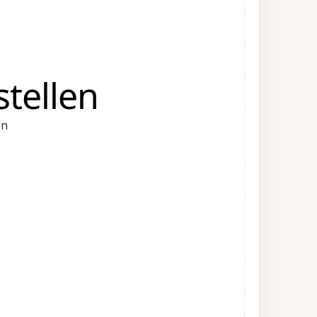
tellen
en