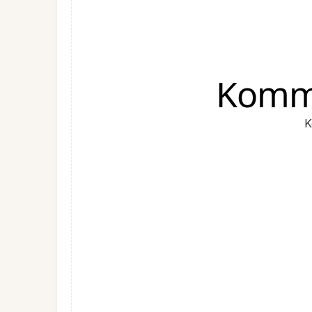
Komme
K