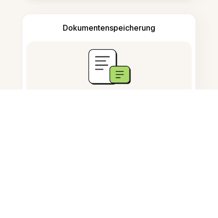
Dokumentenspeicherung
Häufig gestellte Fragen
Kann ich Stempel online von
einem Foto entfernen?
Wie entferne ich einen
selbstklebenden Stempel von
einem Foto?