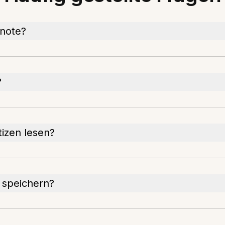
rnote?
?
izen lesen?
 speichern?