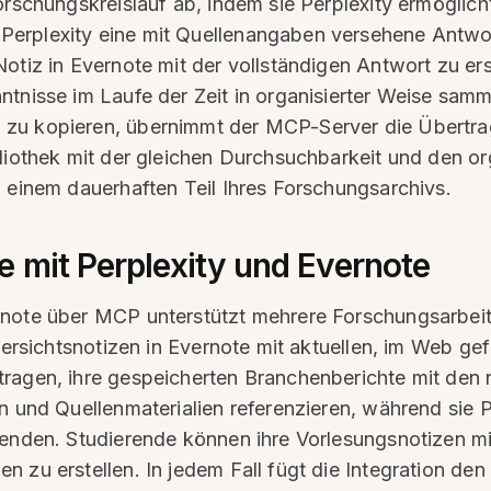
orschungskreislauf ab, indem sie Perplexity ermöglicht
 Perplexity eine mit Quellenangaben versehene Ant
tiz in Evernote mit der vollständigen Antwort zu erste
ntnisse im Laufe der Zeit in organisierter Weise sam
 zu kopieren, übernimmt der MCP-Server die Übertra
bliothek mit der gleichen Durchsuchbarkeit und den o
u einem dauerhaften Teil Ihres Forschungsarchivs.
 mit Perplexity und Evernote
rnote über MCP unterstützt mehrere Forschungsarbei
übersichtsnotizen in Evernote mit aktuellen, im Web g
tragen, ihre gespeicherten Branchenberichte mit den
en und Quellenmaterialien referenzieren, während sie
wenden. Studierende können ihre Vorlesungsnotizen m
n zu erstellen. In jedem Fall fügt die Integration d