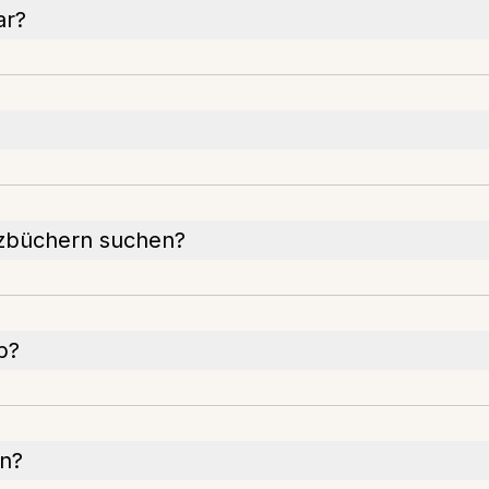
ar?
tizbüchern suchen?
b?
en?