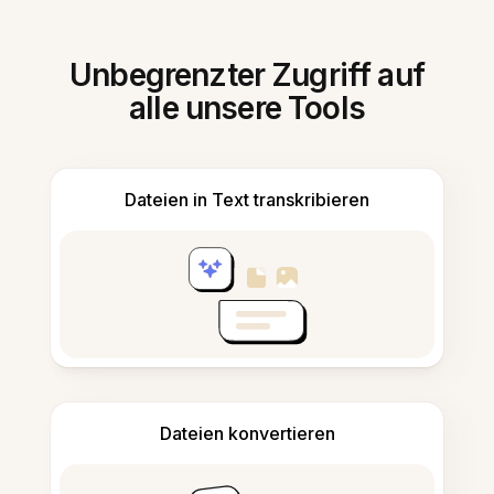
Unbegrenzter Zugriff auf
alle unsere Tools
Dateien in Text transkribieren
Dateien konvertieren