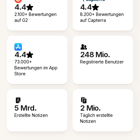
4.4
4.4
2.100+ Bewertungen
8.200+ Bewertungen
auf G2
auf Capterra
4.4
248 Mio.
73.000+
Registrierte Benutzer
Bewertungen im App
Store
5 Mrd.
2 Mio.
Erstellte Notizen
Täglich erstellte
Notizen