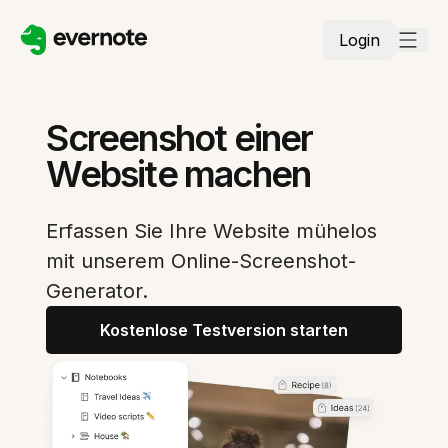
Login
Screenshot einer
Website machen
Erfassen Sie Ihre Website mühelos
mit unserem Online-Screenshot-
Generator.
Kostenlose Testversion starten