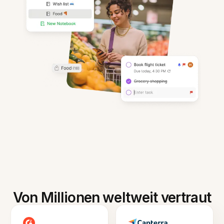
Von Millionen weltweit vertraut