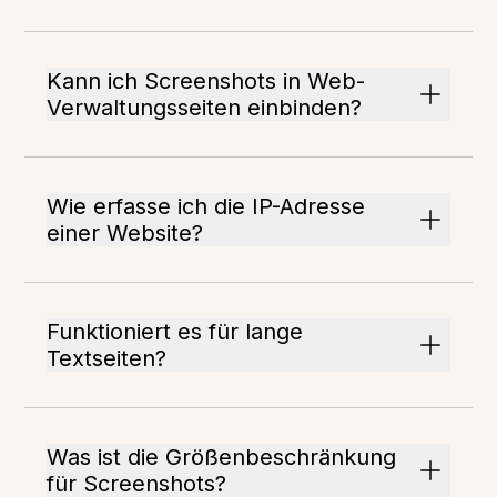
Kann ich Screenshots in Web-
Verwaltungsseiten einbinden?
Wie erfasse ich die IP-Adresse
einer Website?
Funktioniert es für lange
Textseiten?
Was ist die Größenbeschränkung
für Screenshots?