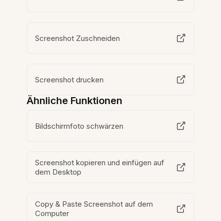
Screenshot Zuschneiden
Screenshot drucken
Ähnliche Funktionen
Bildschirmfoto schwärzen
Screenshot kopieren und einfügen auf
dem Desktop
Copy & Paste Screenshot auf dem
Computer