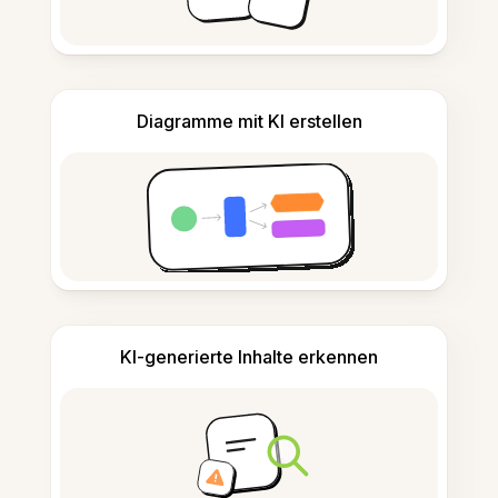
Diagramme mit KI erstellen
KI-generierte Inhalte erkennen