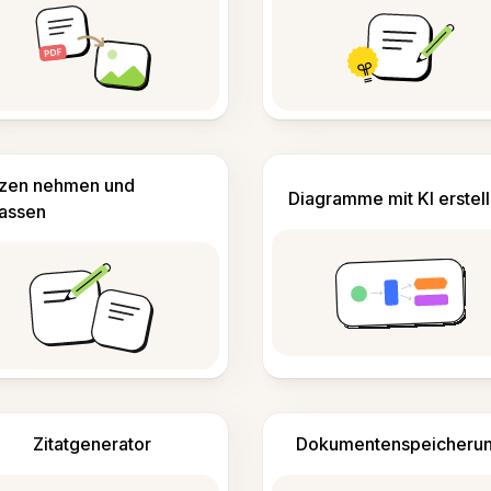
izen nehmen und
Diagramme mit KI erstel
fassen
Zitatgenerator
Dokumentenspeicheru