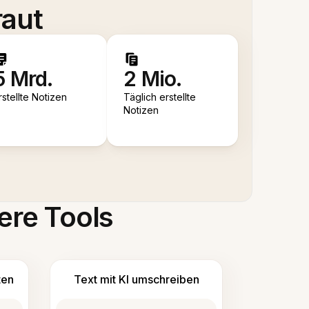
raut
5 Mrd.
2 Mio.
rstellte Notizen
Täglich erstellte
Notizen
ere Tools
ten
Text mit KI umschreiben