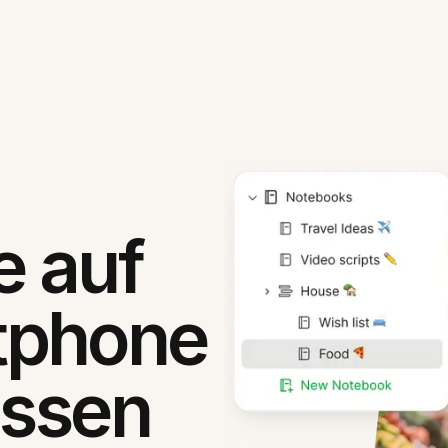
 auf
tphone
assen