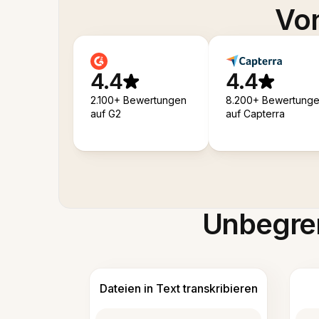
Von
4.4
4.4
2.100+ Bewertungen
8.200+ Bewertung
auf G2
auf Capterra
Unbegren
Dateien in Text transkribieren