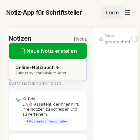
Notiz-App für Schriftsteller
Login
Nicht
Notizen
1 Notiz
gespeichert
Neue Notiz erstellen
Online-Notizbuch ✨
Zuletzt synchronisiert: Jetzt
ZUSÄTZLICHE FUNKTIONEN
KI-Edit
Ein KI-Assistent, der Ihnen hilft,
Ihre Notizen zu schreiben und
zu verfeinern.
Kostenlos freischalten