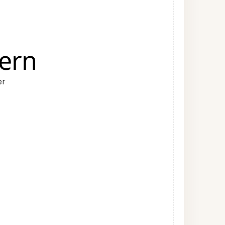
ern
er