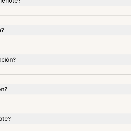
lenote?
e?
ación?
ón?
ote?