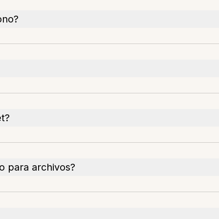
ono?
et?
o para archivos?