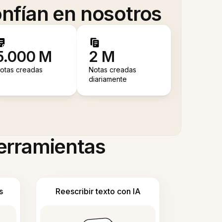
nfían en nosotros
5.000 M
2 M
otas creadas
Notas creadas
diariamente
herramientas
s
Reescribir texto con IA