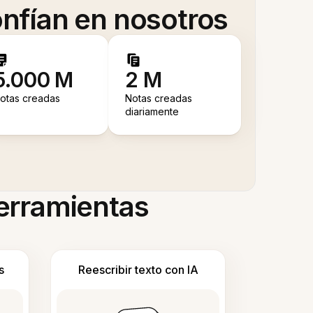
nfían en nosotros
5.000 M
2 M
otas creadas
Notas creadas
diariamente
herramientas
s
Reescribir texto con IA