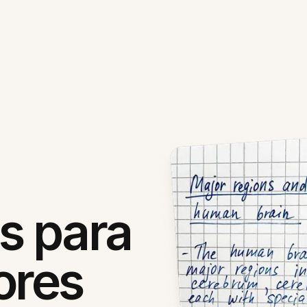
s para
ores