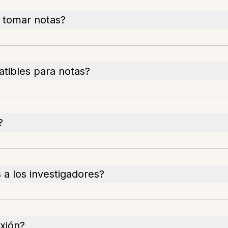
a tomar notas?
tibles para notas?
?
a los investigadores?
xión?