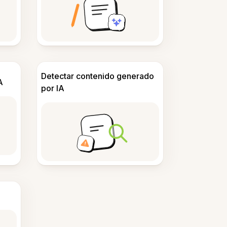
Detectar contenido generado
A
por IA