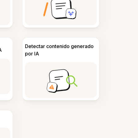
Detectar contenido generado
A
por IA