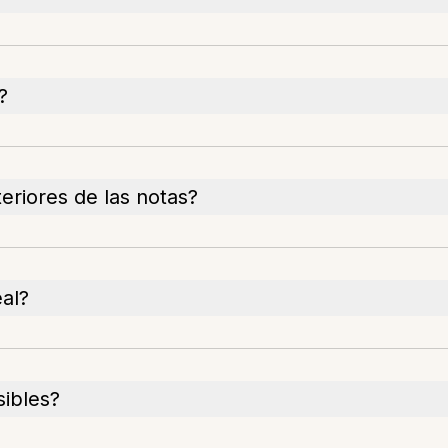
?
eriores de las notas?
eal?
ibles?