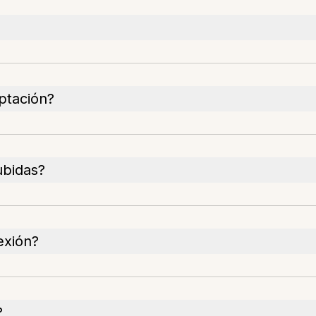
ptación?
ubidas?
exión?
?