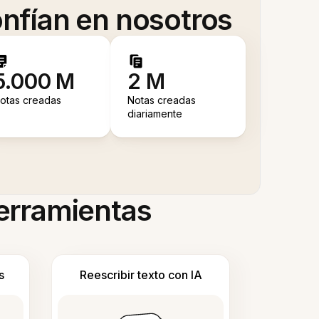
nfían en nosotros
5.000 M
2 M
otas creadas
Notas creadas
diariamente
herramientas
s
Reescribir texto con IA