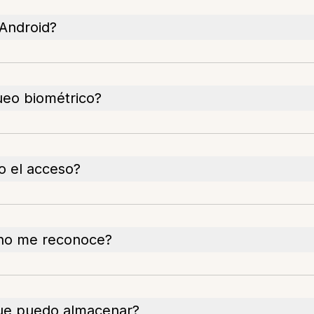
 Android?
ueo biométrico?
o el acceso?
 no me reconoce?
que puedo almacenar?