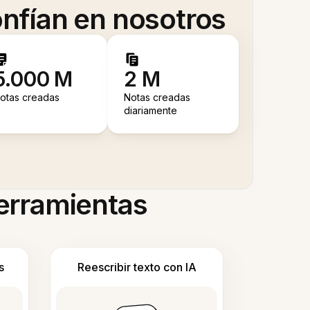
nfían en nosotros
5.000 M
2 M
otas creadas
Notas creadas
diariamente
herramientas
s
Reescribir texto con IA