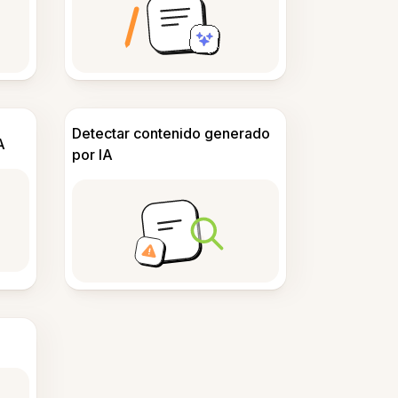
Detectar contenido generado
A
por IA