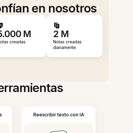
nfían en nosotros
5.000 M
2 M
otas creadas
Notas creadas
diariamente
herramientas
s
Reescribir texto con IA