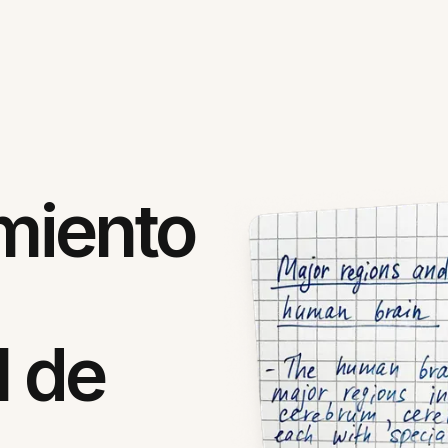
miento
l de