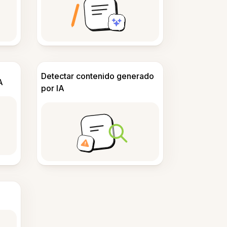
Detectar contenido generado
A
por IA