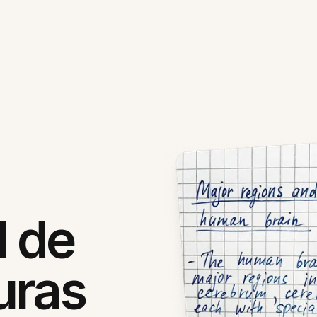
l de
uras