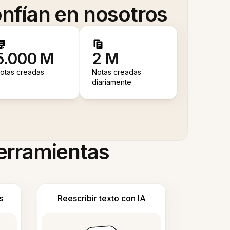
nfían en nosotros
5.000 M
2 M
otas creadas
Notas creadas
diariamente
herramientas
s
Reescribir texto con IA