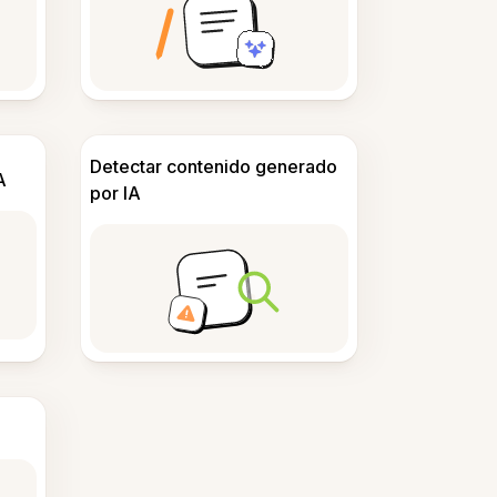
Detectar contenido generado
A
por IA