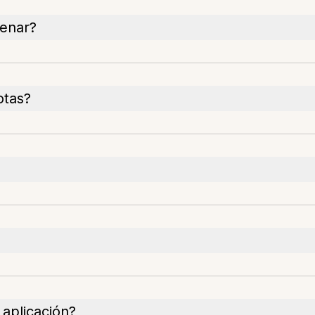
cenar?
otas?
 aplicación?