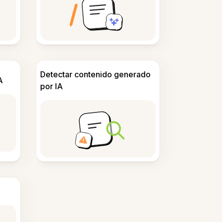
Detectar contenido generado
A
por IA