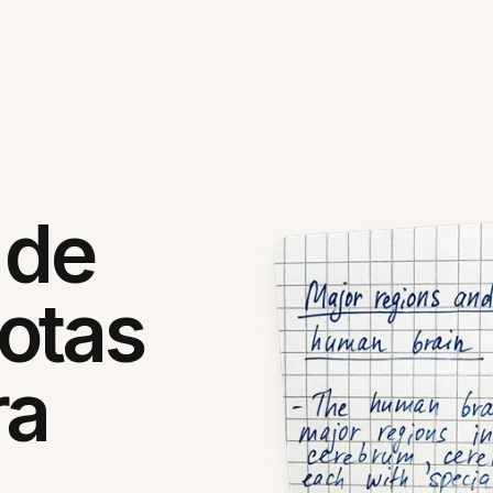
 de
otas
ra