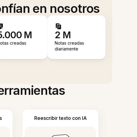
nfían en nosotros
5.000 M
2 M
otas creadas
Notas creadas
diariamente
herramientas
s
Reescribir texto con IA