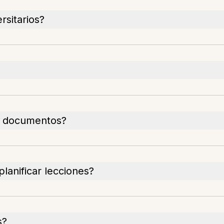
rsitarios?
e documentos?
lanificar lecciones?
s?