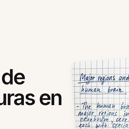
 de
uras en