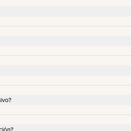
ivo?
ción?