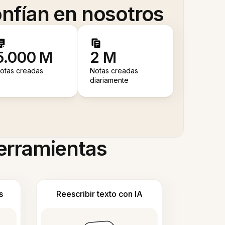
nfían en nosotros
5.000 M
2 M
otas creadas
Notas creadas
diariamente
herramientas
s
Reescribir texto con IA