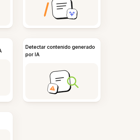
Detectar contenido generado
A
por IA