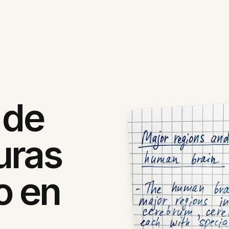
 de
uras
o en