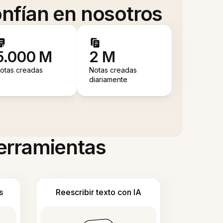
nfían en nosotros
5.000 M
2 M
otas creadas
Notas creadas
diariamente
herramientas
s
Reescribir texto con IA