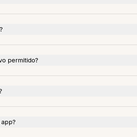
?
vo permitido?
?
a app?