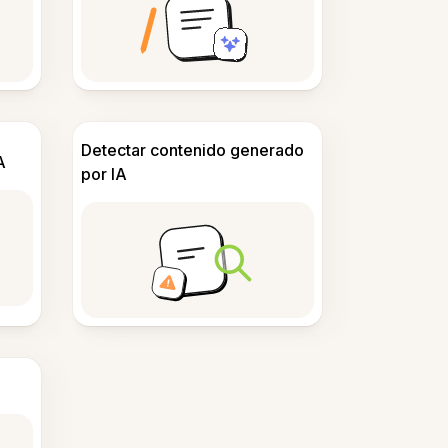
Detectar contenido generado
A
por IA