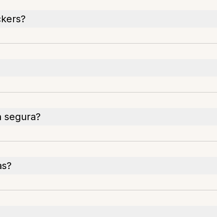
ckers?
a segura?
as?