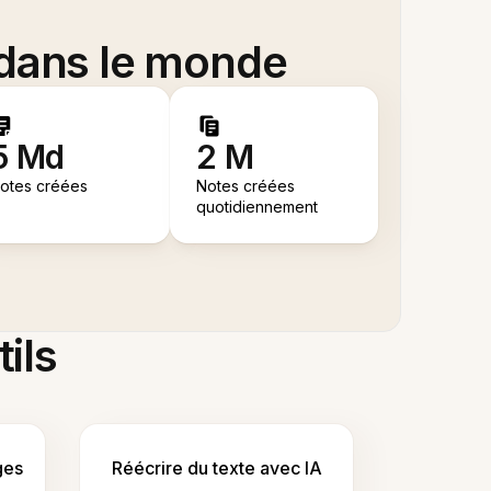
 dans le monde
5 Md
2 M
otes créées
Notes créées
quotidiennement
tils
ges
Réécrire du texte avec IA