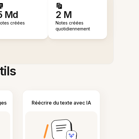
5 Md
2 M
otes créées
Notes créées
quotidiennement
tils
ges
Réécrire du texte avec IA