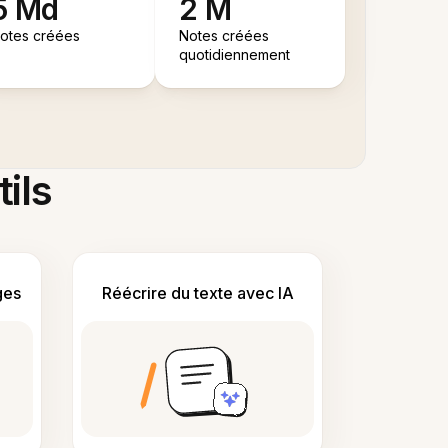
5 Md
2 M
otes créées
Notes créées
quotidiennement
tils
ges
Réécrire du texte avec IA