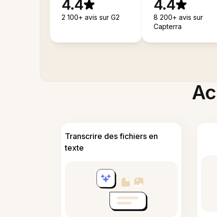
4.4
4.4
2 100+ avis sur G2
8 200+ avis sur
Capterra
Acc
Transcrire des fichiers en
texte