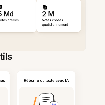
5 Md
2 M
otes créées
Notes créées
quotidiennement
tils
ges
Réécrire du texte avec IA