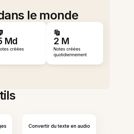
 dans le monde
5 Md
2 M
otes créées
Notes créées
quotidiennement
tils
ges
Convertir du texte en audio