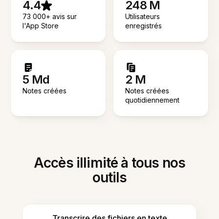
4.4
248 M
73 000+ avis sur
Utilisateurs
l'App Store
enregistrés
5 Md
2 M
Notes créées
Notes créées
quotidiennement
Accès illimité à tous nos
outils
Transcrire des fichiers en texte