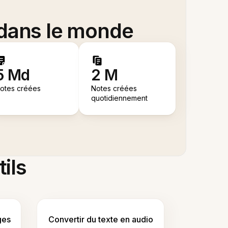
 dans le monde
5 Md
2 M
otes créées
Notes créées
quotidiennement
tils
ges
Convertir du texte en audio