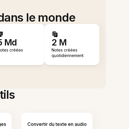
 dans le monde
5 Md
2 M
otes créées
Notes créées
quotidiennement
tils
ges
Convertir du texte en audio