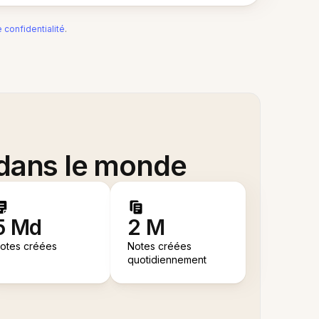
e confidentialité
.
 dans le monde
5 Md
2 M
otes créées
Notes créées
quotidiennement