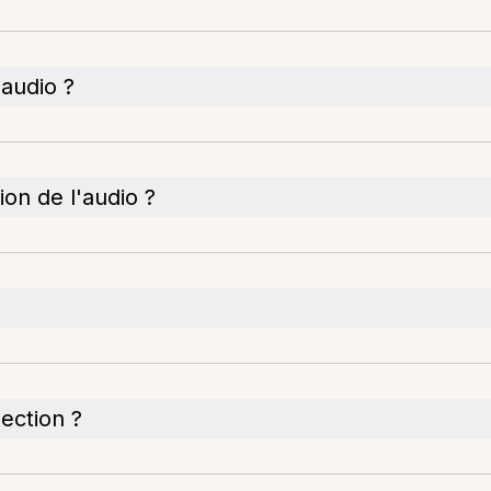
 audio ?
on de l'audio ?
lection ?