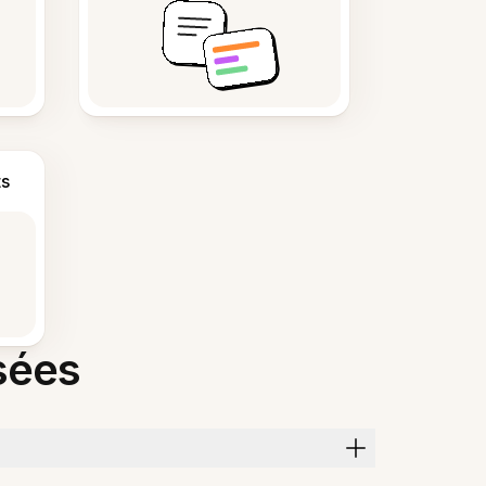
s
sées