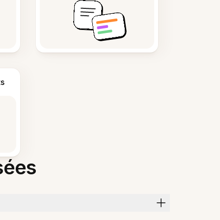
s
sées