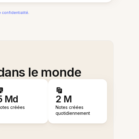
e confidentialité
.
 dans le monde
5 Md
2 M
otes créées
Notes créées
quotidiennement