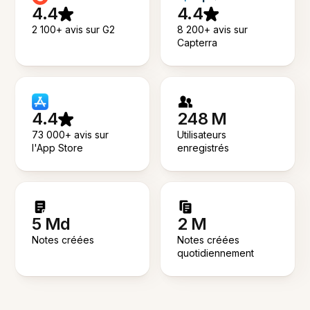
4.4
4.4
2 100+ avis sur G2
8 200+ avis sur
Capterra
4.4
248 M
73 000+ avis sur
Utilisateurs
l'App Store
enregistrés
5 Md
2 M
Notes créées
Notes créées
quotidiennement