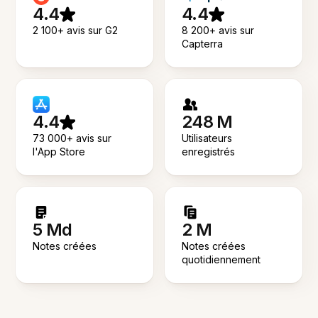
4.4
4.4
2 100+ avis sur G2
8 200+ avis sur
Capterra
4.4
248 M
73 000+ avis sur
Utilisateurs
l'App Store
enregistrés
5 Md
2 M
Notes créées
Notes créées
quotidiennement