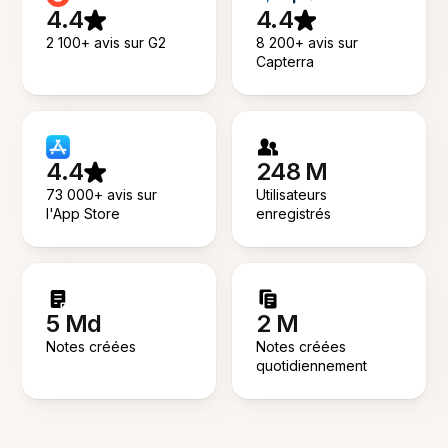
4.4
4.4
2 100+ avis sur G2
8 200+ avis sur
Capterra
4.4
248 M
73 000+ avis sur
Utilisateurs
l'App Store
enregistrés
5 Md
2 M
Notes créées
Notes créées
quotidiennement