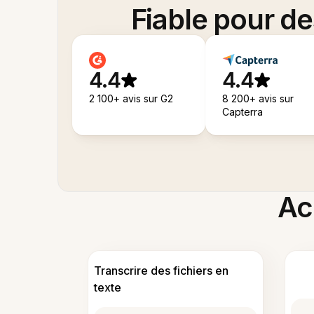
Fiable pour d
4.4
4.4
2 100+ avis sur G2
8 200+ avis sur
Capterra
Acc
Transcrire des fichiers en
texte