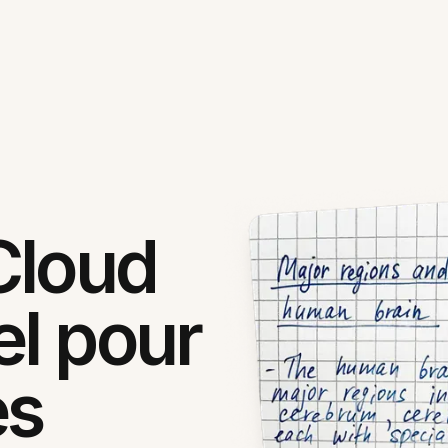
Cloud
el pour
es