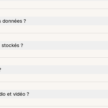
s données ?
 stockés ?
?
dio et vidéo ?