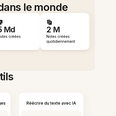
 dans le monde
5 Md
2 M
otes créées
Notes créées
quotidiennement
tils
ges
Réécrire du texte avec IA