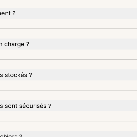
ment ?
en charge ?
rs stockés ?
 sont sécurisés ?
ichiers ?