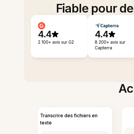
Fiable pour d
4.4
4.4
2 100+ avis sur G2
8 200+ avis sur
Capterra
Acc
Transcrire des fichiers en
texte