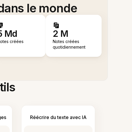
 dans le monde
5 Md
2 M
otes créées
Notes créées
quotidiennement
tils
ges
Réécrire du texte avec IA