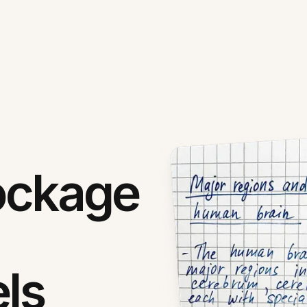
tockage
els