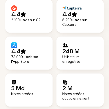
4.4
4.4
2 100+ avis sur G2
8 200+ avis sur
Capterra
4.4
248 M
73 000+ avis sur
Utilisateurs
l'App Store
enregistrés
5 Md
2 M
Notes créées
Notes créées
quotidiennement