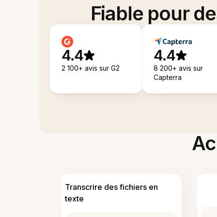
Fiable pour d
4.4
4.4
2 100+ avis sur G2
8 200+ avis sur
Capterra
Acc
Transcrire des fichiers en
texte