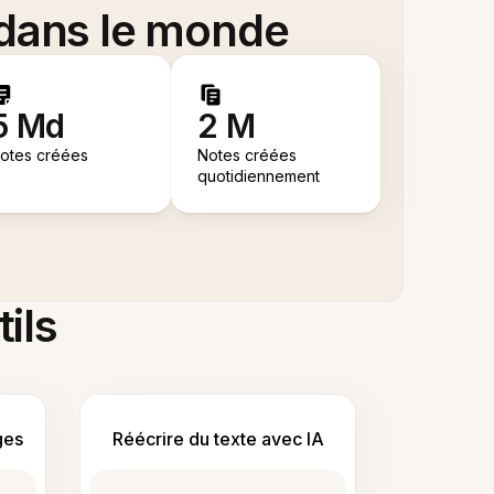
 dans le monde
5 Md
2 M
otes créées
Notes créées
quotidiennement
tils
ges
Réécrire du texte avec IA