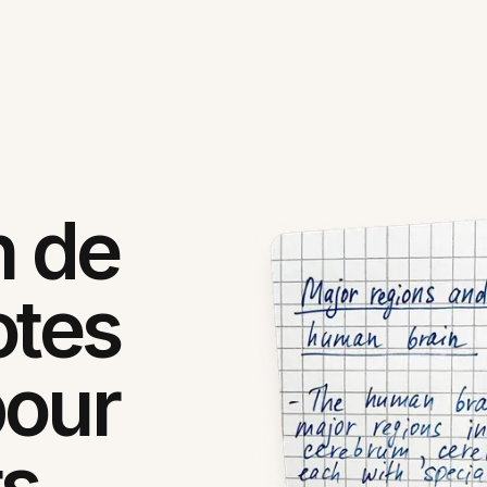
n de
otes
pour
ts