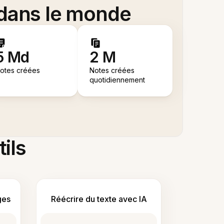
 dans le monde
5 Md
2 M
otes créées
Notes créées
quotidiennement
tils
ges
Réécrire du texte avec IA