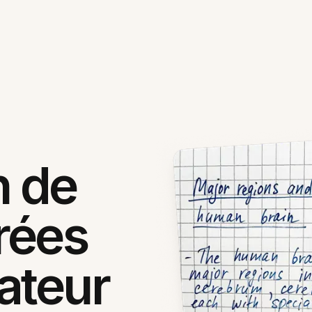
n de
frées
ateur