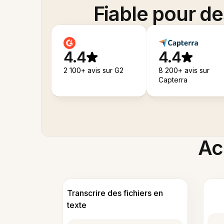
Fiable pour d
4.4
4.4
2 100+ avis sur G2
8 200+ avis sur
Capterra
Acc
Transcrire des fichiers en
texte