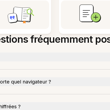
stions fréquemment po
mporte quel navigateur ?
iffrées ?