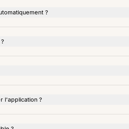
automatiquement ?
 ?
r l'application ?
ible ?