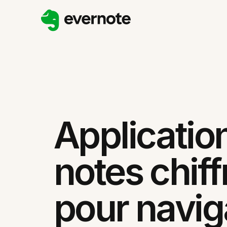
Applicatio
notes chif
pour navig