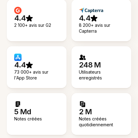
4.4
4.4
2 100+ avis sur G2
8 200+ avis sur
Capterra
4.4
248 M
73 000+ avis sur
Utilisateurs
l'App Store
enregistrés
5 Md
2 M
Notes créées
Notes créées
quotidiennement