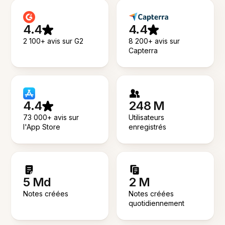
4.4
4.4
2 100+ avis sur G2
8 200+ avis sur
Capterra
4.4
248 M
73 000+ avis sur
Utilisateurs
l'App Store
enregistrés
5 Md
2 M
Notes créées
Notes créées
quotidiennement