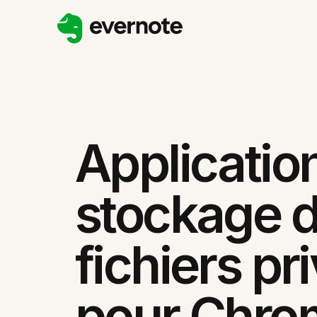
Applicatio
stockage 
fichiers pr
pour Chro