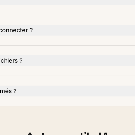
 connecter ?
ichiers ?
imés ?