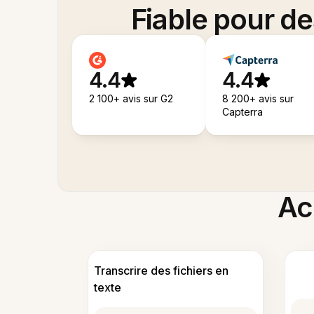
Fiable pour d
4.4
4.4
2 100+ avis sur G2
8 200+ avis sur
Capterra
Acc
Transcrire des fichiers en
texte