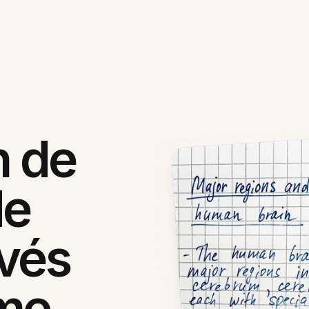
n de
de
ivés
me