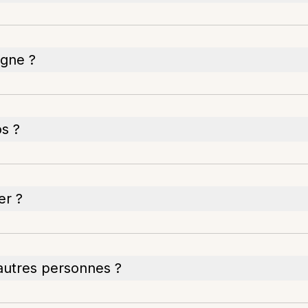
igne ?
os ?
er ?
'autres personnes ?