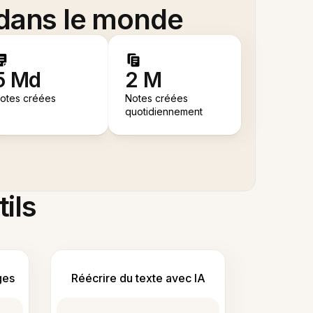
 dans le monde
5 Md
2 M
otes créées
Notes créées
quotidiennement
tils
ges
Réécrire du texte avec IA