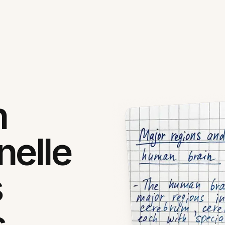
n
nelle
s
s