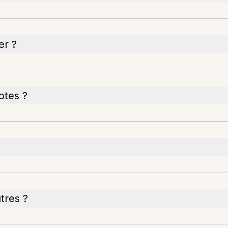
er ?
notes ?
tres ?