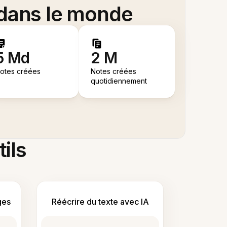
 dans le monde
5 Md
2 M
otes créées
Notes créées
quotidiennement
tils
ges
Réécrire du texte avec IA