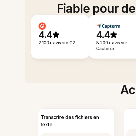
Fiable pour d
4.4
4.4
2 100+ avis sur G2
8 200+ avis sur
Capterra
Acc
Transcrire des fichiers en
texte