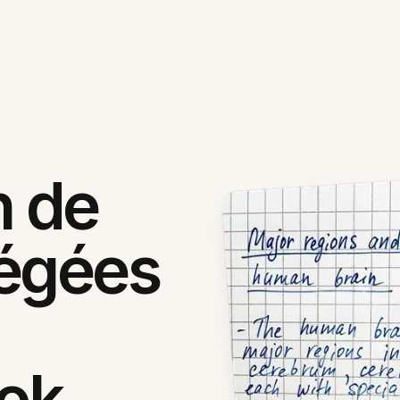
n de
tégées
ok