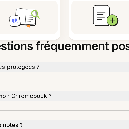
stions fréquemment po
es protégées ?
ur mon Chromebook ?
 notes ?