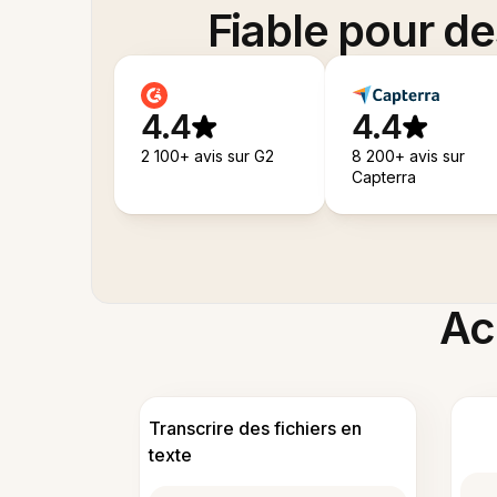
Fiable pour d
4.4
4.4
2 100+ avis sur G2
8 200+ avis sur
Capterra
Acc
Transcrire des fichiers en
texte