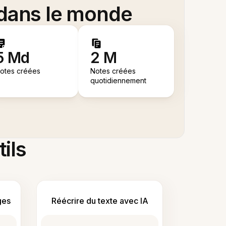
 dans le monde
5 Md
2 M
otes créées
Notes créées
quotidiennement
tils
ges
Réécrire du texte avec IA