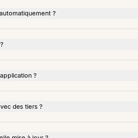
 automatiquement ?
 ?
'application ?
ec des tiers ?
elle mise à jour ?