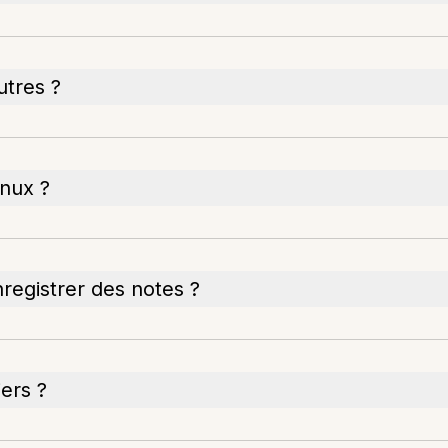
utres ?
nux ?
nregistrer des notes ?
ers ?