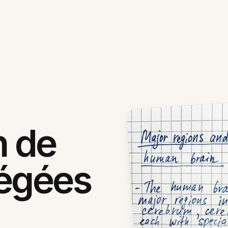
n de
tégées