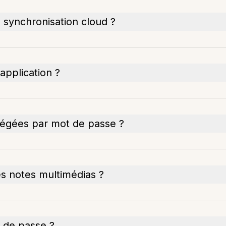
a synchronisation cloud ?
'application ?
otégées par mot de passe ?
es notes multimédias ?
t de passe ?