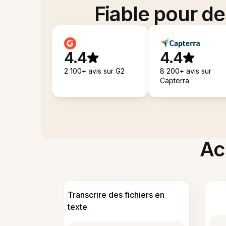
Fiable pour d
4.4
4.4
2 100+ avis sur G2
8 200+ avis sur
Capterra
Acc
Transcrire des fichiers en
texte