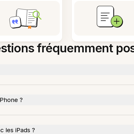
stions fréquemment po
 iPhone ?
c les iPads ?