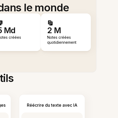
 dans le monde
5 Md
2 M
otes créées
Notes créées
quotidiennement
tils
ges
Réécrire du texte avec IA