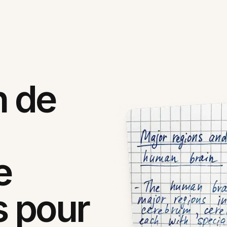
n de
e
 pour