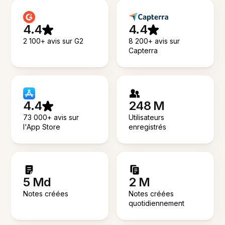
4.4
4.4
2 100+ avis sur G2
8 200+ avis sur
Capterra
4.4
248 M
73 000+ avis sur
Utilisateurs
l'App Store
enregistrés
5 Md
2 M
Notes créées
Notes créées
quotidiennement