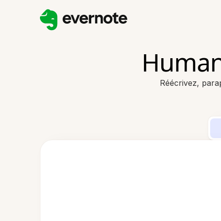
Humani
Réécrivez, parap