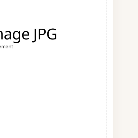
mage JPG
tement