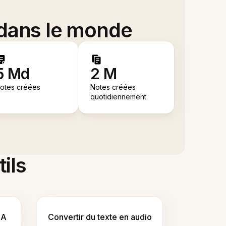
 dans le monde
5 Md
2 M
otes créées
Notes créées
quotidiennement
tils
IA
Convertir du texte en audio