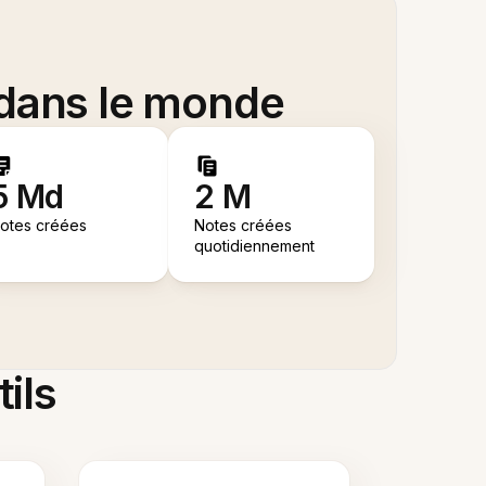
 dans le monde
5 Md
2 M
otes créées
Notes créées
quotidiennement
tils